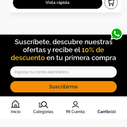
10% de
descuento
Suscribirme
Al inscribirte al newsletter, aceptas nuestros
términos y
condiciones
, y nuestra
política de tratamiento de información
.
Inicio
Categorias
Mi Cuenta
0