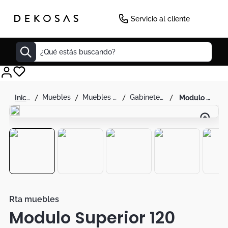
-
30
%
Servicio al cliente
¿Qué estás buscando?
Cuadros
muebles
muebles de cocina
gabinetes de cocina
modulo superior 120 cocina orion rta blanco duna
Decoracion
Cabecero
Tapete
Lamparas
Cuadro
Sillas
Rta muebles
Modulo Superior 120
Duvet