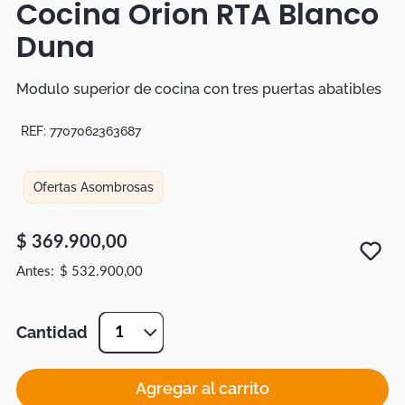
Cocina Orion RTA Blanco
Botas
Duna
Dko
Modulo superior de cocina con tres puertas abatibles
REF:
7707062363687
Ofertas Asombrosas
$
369
.
900
,
00
$
532
.
900
,
00
Cantidad
1
Agregar al carrito