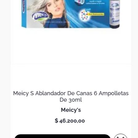
Meicy S Ablandador De Canas 6 Ampolletas
De 30ml
meicy's
$
46
.
200
,
00