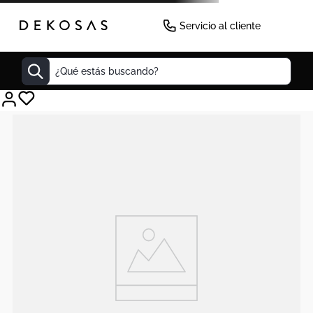
Servicio al cliente
¿Qué estás buscando?
Cuadros
Decoracion
Cabecero
Tapete
Lamparas
Cuadro
Sillas
Duvet