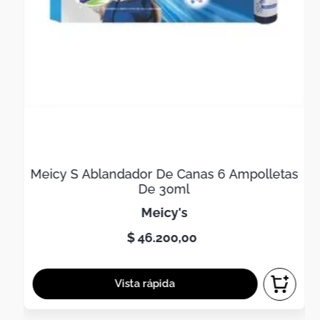
Meicy S Ablandador De Canas 6 Ampolletas
De 30ml
meicy's
$
46
.
200
,
00