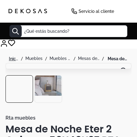
-
30
%
Servicio al cliente
¿Qué estás buscando?
Cuadros
muebles
muebles de alcoba
mesas de noche
mesa de noche eter 2 cajones 50x40x37 rta
Decoracion
Tapete
Cabecero
Lamparas
Cuadro
Sillas
Rta muebles
Mesa de Noche Eter 2
Duvet