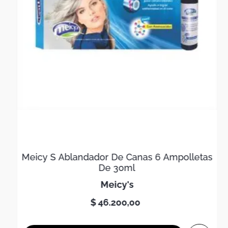
Meicy S Ablandador De Canas 6 Ampolletas
De 30ml
meicy's
$
46
.
200
,
00