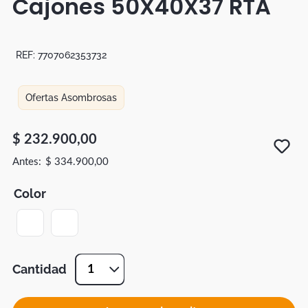
Cajones 50X40X37 RTA
Botas
Dko
REF:
7707062353732
Ofertas Asombrosas
$
232
.
900
,
00
$
334
.
900
,
00
Color
Cantidad
1