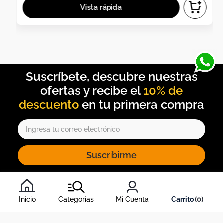
10% de
descuento
Suscribirme
Al inscribirte al newsletter, aceptas nuestros
términos y
condiciones
, y nuestra
política de tratamiento de información
.
Inicio
Categorias
Mi Cuenta
0