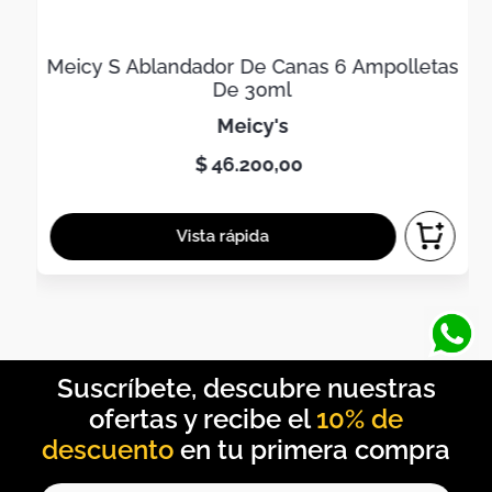
Meicy S Ablandador De Canas 6 Ampolletas
De 30ml
meicy's
$
46
.
200
,
00
10% de
descuento