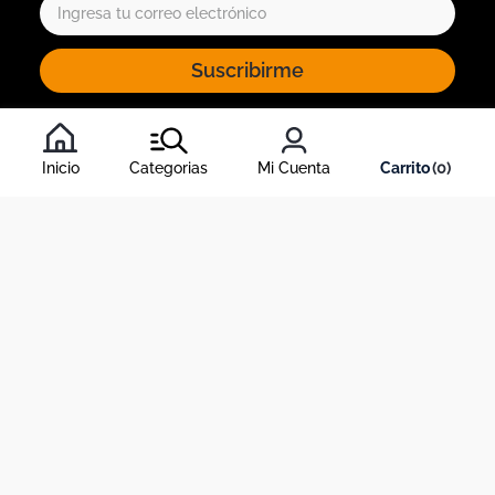
Suscribirme
Al inscribirte al newsletter, aceptas nuestros
términos y
condiciones
, y nuestra
política de tratamiento de información
.
Inicio
Categorias
Mi Cuenta
0
Acerca de Dekosas
Links de interés
Contáctanos