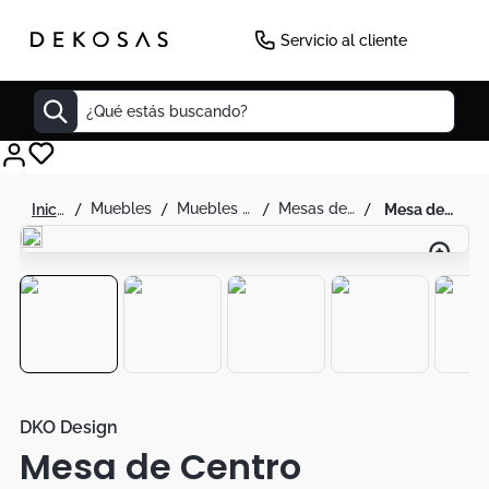
Servicio al cliente
¿Qué estás buscando?
Cuadros
muebles
muebles de sala
mesas de centro
mesa de centro redonda shine (40x60x60) blanca - dko desing sas
Decoracion
Tapete
Cabecero
Lamparas
Cuadro
Sillas
DKO Design
Mesa de Centro
Duvet