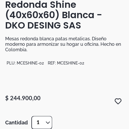
Redonda Shine
Botas
(40x60x60) Blanca -
Dko
DKO DESING SAS
Mesas redonda blanca patas metalicas. Diseño
moderno para armonizar su hogar u oficina. Hecho en
Colombia.
PLU:
MCESHINE-02
REF:
MCESHINE-02
$
244
.
900
,
00
Cantidad
1