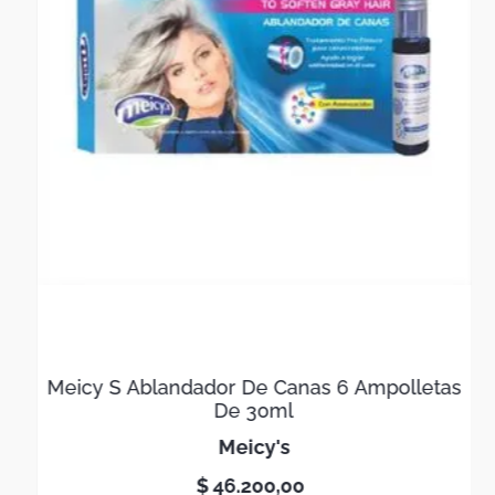
Meicy S Ablandador De Canas 6 Ampolletas
De 30ml
meicy's
$
46
.
200
,
00