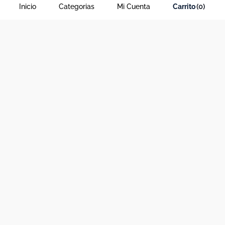
Inicio
Categorias
Mi Cuenta
0
Acerca de Dekosas
Links de interés
Contáctanos
Horario de atención contact center
Medios de pago y sitio seguro