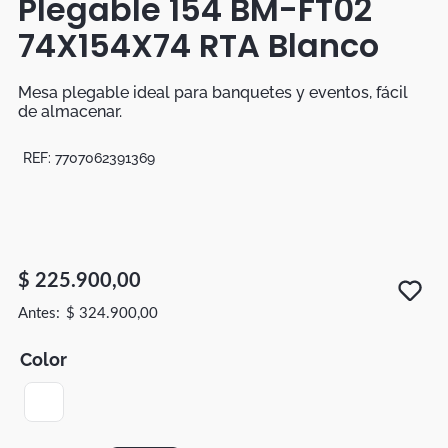
Plegable 154 BM-FT02
Botas
74X154X74 RTA Blanco
Dko
Mesa plegable ideal para banquetes y eventos, fácil
de almacenar.
REF:
7707062391369
$
225
.
900
,
00
$
324
.
900
,
00
Color