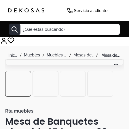
-
30
%
Servicio al cliente
¿Qué estás buscando?
Cuadros
muebles
muebles para exterior
mesas de exterior
mesa de banquetes plegable 154 bm-ft02 74x154x74 rta blanco
Decoracion
Tapete
Cabecero
Lamparas
Cuadro
Sillas
Rta muebles
Mesa de Banquetes
Duvet