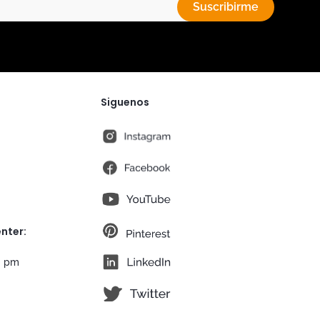
Suscribirme
Siguenos
instagram
fb
You Tube
pt
nter:
lk
0 pm
tw