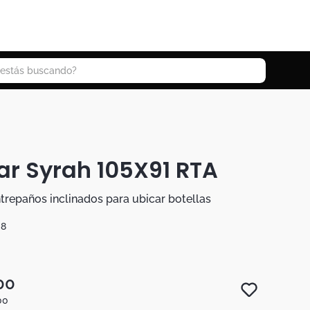
 buscando?
r Syrah 105X91 RTA
trepaños inclinados para ubicar botellas
38
00
00