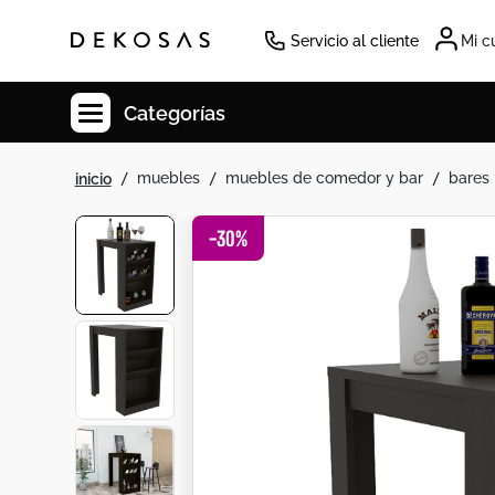
Servicio al cliente
Mi c
Categorías
muebles
muebles de comedor y bar
bares
Cuadros
Decoracion
-
30
%
Cabecero
Tapete
Cuadro
Sillas
Lamparas
Duvet