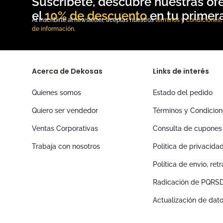
10% de descuento
Al inscribirte al newsletter, aceptas nuestros
términos y condiciones
de información
.
Acerca de Dekosas
Links de interés
Quienes somos
Estado del pedido
Quiero ser vendedor
Términos y Condicio
Ventas Corporativas
Consulta de cupones
Trabaja con nosotros
Politica de privacida
Política de envio, re
Radicación de PQRS
Actualización de dat