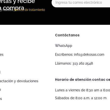
, y nuestra
política de tratamiento
Contáctanos
WhatsApp
nes
Escríbenos: info@dekosas.com
Llámanos: 313 262 2548
d
Horario de atención contac ce
tractación y devoluciones
D
Lunes a viernes de 8:30 am a 6:0
Sábados de 8:00 a.m. a 12:00 m
os