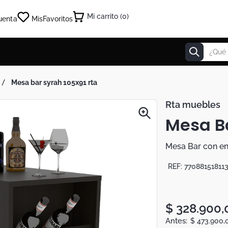
0
uenta
Mis
Favoritos
¿Qué estás
mesa bar syrah 105x91 rta
Rta muebles
Mesa Ba
Mesa Bar con en
REF:
77088151811
$
328
.
900
,
$
473
.
900
,