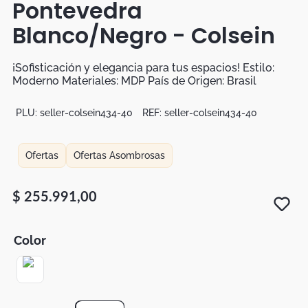
Pontevedra
Botas
Blanco/Negro - Colsein
Dko
¡Sofisticación y elegancia para tus espacios! Estilo:
Moderno Materiales: MDP País de Origen: Brasil
PLU:
seller-colsein434-40
REF:
seller-colsein434-40
Ofertas
Ofertas Asombrosas
$
255
.
991
,
00
Color