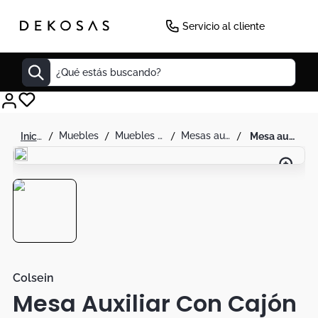
Servicio al cliente
¿Qué estás buscando?
Cuadros
muebles
muebles de sala
mesas auxiliares
mesa auxiliar con cajón pontevedra blanco/negro - colsein
Decoracion
Cabecero
Tapete
Cuadro
Sillas
Lamparas
Colsein
Mesa Auxiliar Con Cajón
Duvet