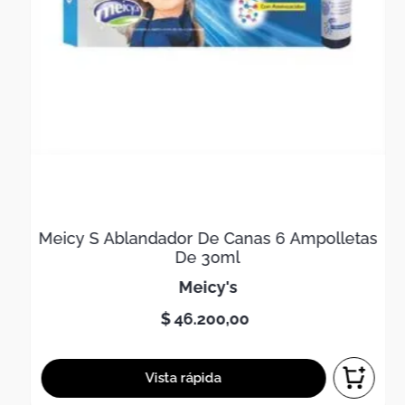
Meicy S Ablandador De Canas 6 Ampolletas
De 30ml
meicy's
$
46
.
200
,
00