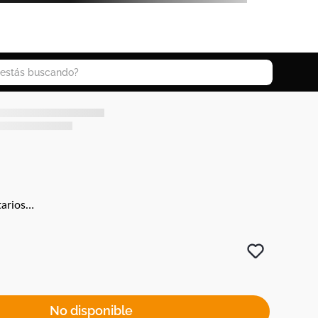
 buscando?
arios…
No disponible