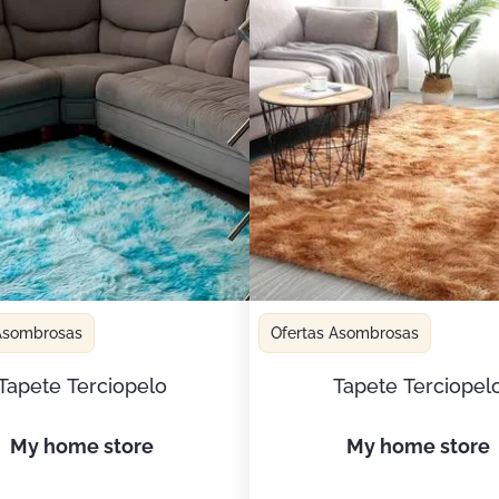
 Asombrosas
Ofertas Asombrosas
Tapete Terciopelo
Tapete Terciopel
my home store
my home store