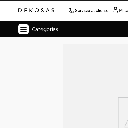
Servicio al cliente
Mi c
Categorías
Cuadros
Decoracion
Tapete
Cabecero
Lamparas
Cuadro
Sillas
Duvet