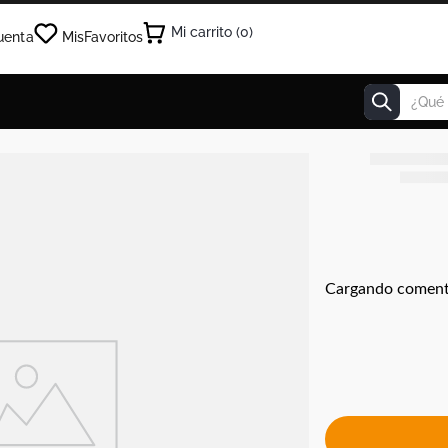
0
uenta
Mis
Favoritos
¿Qué estás
Cargando coment