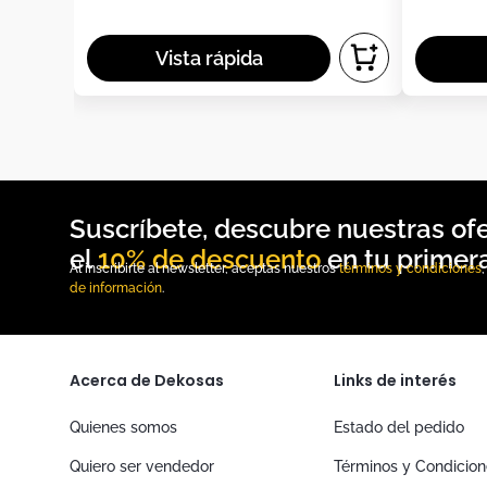
10% de descuento
Al inscribirte al newsletter, aceptas nuestros
términos y condiciones
de información
.
Acerca de Dekosas
Links de interés
Quienes somos
Estado del pedido
Quiero ser vendedor
Términos y Condicio