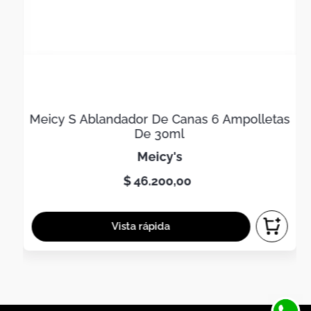
Meicy S Ablandador De Canas 6 Ampolletas
De 30ml
meicy's
$
46
.
200
,
00