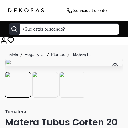
Servicio al cliente
¿Qué estás buscando?
Cuadros
hogar y decoración
plantas
matera tubus corten 20 cm cobre
Decoracion
Tapete
Cabecero
Lamparas
Cuadro
Sillas
Tumatera
Matera Tubus Corten 20
Duvet