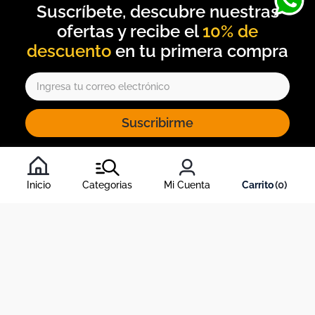
10% de
descuento
Suscribirme
Al inscribirte al newsletter, aceptas nuestros
términos y
condiciones
, y nuestra
política de tratamiento de información
.
Inicio
Categorias
Mi Cuenta
0
Acerca de Dekosas