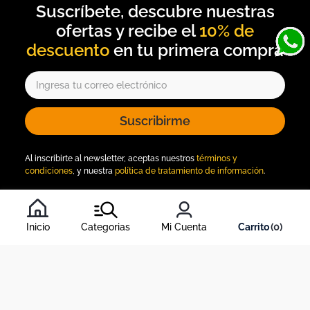
10% de
descuento
Suscribirme
Al inscribirte al newsletter, aceptas nuestros
términos y
condiciones
, y nuestra
política de tratamiento de información
.
Inicio
Categorias
Mi Cuenta
0
Acerca de Dekosas