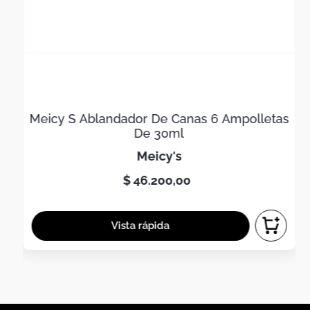
Meicy S Ablandador De Canas 6 Ampolletas
De 30ml
meicy's
$
46
.
200
,
00