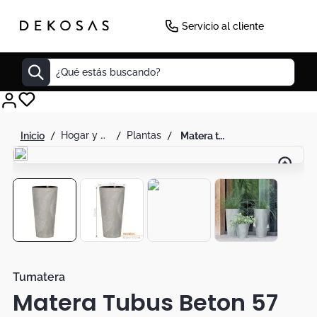
Servicio al cliente
¿Qué estás buscando?
Cuadros
hogar y decoración
plantas
matera tubus beton 57 cm gris concreto
Decoracion
Tapete
Cabecero
Lamparas
Cuadro
Sillas
Tumatera
Matera Tubus Beton 57
Duvet