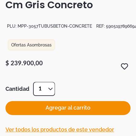
Cm Gris Concreto
Botas
Dko
PLU:
MPP-3057TUBUSBETON-CONCRETE
REF:
590519789669
Ofertas Asombrosas
$
239
.
900
,
00
Cantidad
1
Agregar al carrito
Ver todos los productos de este vendedor