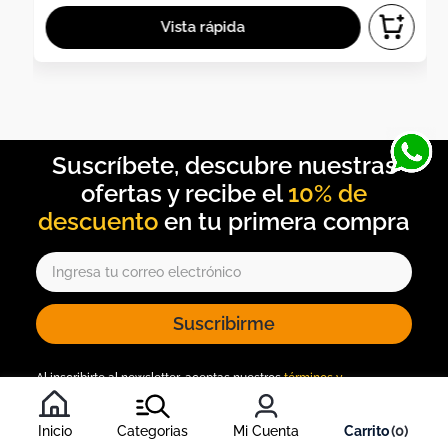
10% de
descuento
Suscribirme
Al inscribirte al newsletter, aceptas nuestros
términos y
condiciones
, y nuestra
política de tratamiento de información
.
Inicio
Categorias
Mi Cuenta
0