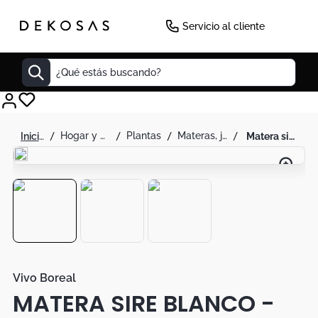
Servicio al cliente
¿Qué estás buscando?
Cuadros
hogar y decoración
plantas
materas, jarrones y floreros
matera sire blanco - vivo boreal
Decoracion
Tapete
Cabecero
Lamparas
Cuadro
Sillas
Vivo Boreal
MATERA SIRE BLANCO -
Duvet