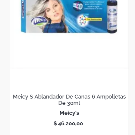
Meicy S Ablandador De Canas 6 Ampolletas
De 30ml
meicy's
$
46
.
200
,
00