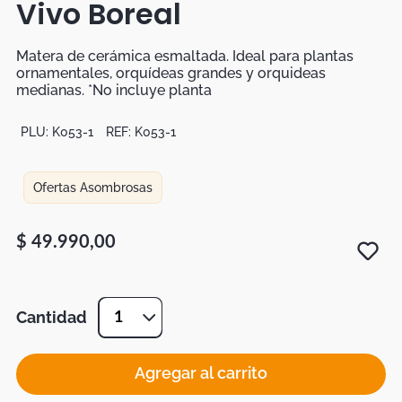
Vivo Boreal
Botas
Dko
Matera de cerámica esmaltada. Ideal para plantas
ornamentales, orquídeas grandes y orquideas
medianas. *No incluye planta
PLU:
K053-1
REF:
K053-1
Ofertas Asombrosas
$
49
.
990
,
00
Cantidad
1
Agregar al carrito