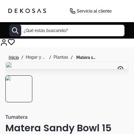
Servicio al cliente
¿Qué estás buscando?
Cuadros
hogar y decoración
plantas
matera sandy bowl 15 cm
Decoracion
Cabecero
Tapete
Lamparas
Cuadro
Sillas
Tumatera
Matera Sandy Bowl 15
Duvet