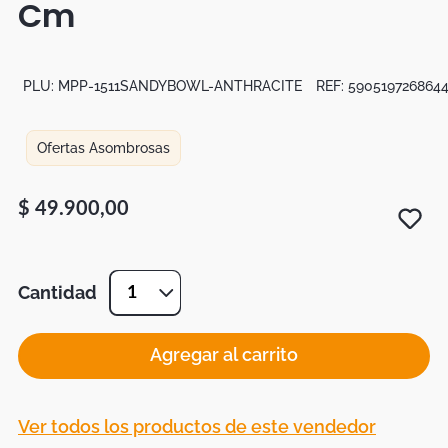
Cm
Botas
Dko
PLU:
MPP-1511SANDYBOWL-ANTHRACITE
REF:
590519726864
Ofertas Asombrosas
$
49
.
900
,
00
Cantidad
1
Agregar al carrito
Ver todos los productos de este vendedor