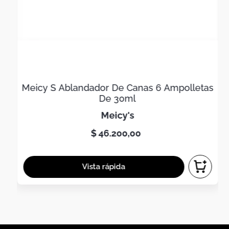
Meicy S Ablandador De Canas 6 Ampolletas
De 30ml
meicy's
$
46
.
200
,
00