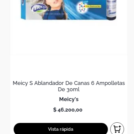
Meicy S Ablandador De Canas 6 Ampolletas
De 30ml
meicy's
$
46
.
200
,
00