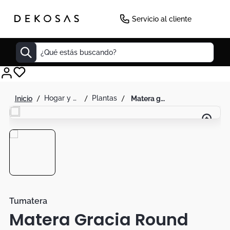
Servicio al cliente
¿Qué estás buscando?
Cuadros
hogar y decoración
plantas
matera gracia round low 29 cm
Decoracion
Tapete
Cabecero
Lamparas
Cuadro
Sillas
Tumatera
Matera Gracia Round
Duvet