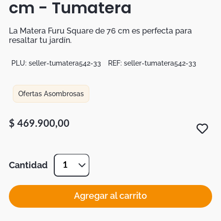
cm - Tumatera
Botas
Dko
La Matera Furu Square de 76 cm es perfecta para
resaltar tu jardín.
PLU:
seller-tumatera542-33
REF:
seller-tumatera542-33
Ofertas Asombrosas
$
469
.
900
,
00
Cantidad
1
Agregar al carrito