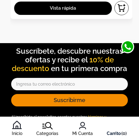
10% de
descuento
Suscribirme
Al inscribirte al newsletter, aceptas nuestros
términos y
condiciones
, y nuestra
política de tratamiento de información
.
Inicio
Categorias
Mi Cuenta
0