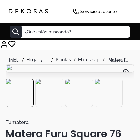
Servicio al cliente
¿Qué estás buscando?
Cuadros
hogar y decoración
plantas
materas, jarrones y floreros
matera furu square 76 cm - tumatera
Decoracion
Tapete
Cabecero
Lamparas
Cuadro
Sillas
Tumatera
Matera Furu Square 76
Duvet