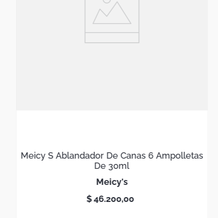
Meicy S Ablandador De Canas 6 Ampolletas
De 30ml
meicy's
$
46
.
200
,
00