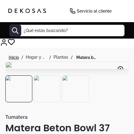
Servicio al cliente
¿Qué estás buscando?
Cuadros
hogar y decoración
plantas
matera beton bowl 37 cm gris concreto
Decoracion
Tapete
Cabecero
Lamparas
Cuadro
Sillas
Tumatera
Matera Beton Bowl 37
Duvet