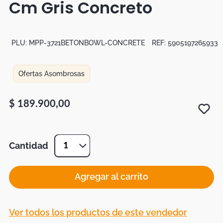
Cm Gris Concreto
Botas
Dko
PLU:
MPP-3721BETONBOWL-CONCRETE
REF:
5905197265933
Ofertas Asombrosas
$
189
.
900
,
00
Cantidad
1
Agregar al carrito
Ver todos los productos de este vendedor