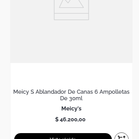
Meicy S Ablandador De Canas 6 Ampolletas
De 30ml
meicy's
$
46
.
200
,
00