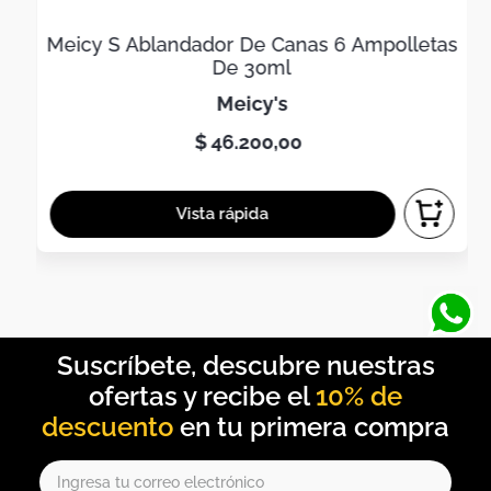
Meicy S Ablandador De Canas 6 Ampolletas
De 30ml
meicy's
$
46
.
200
,
00
10% de
descuento