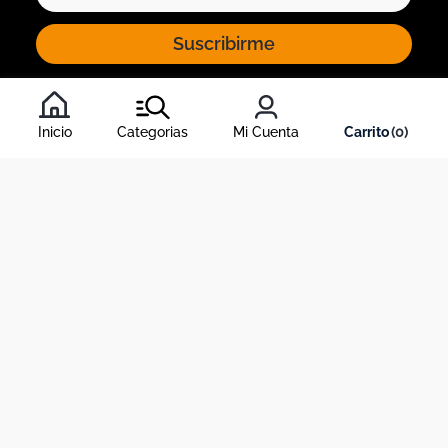
Suscribirme
Al inscribirte al newsletter, aceptas nuestros
términos y
condiciones
, y nuestra
política de tratamiento de información
.
Inicio
Categorias
Mi Cuenta
0
Acerca de Dekosas
Links de interés
Contáctanos