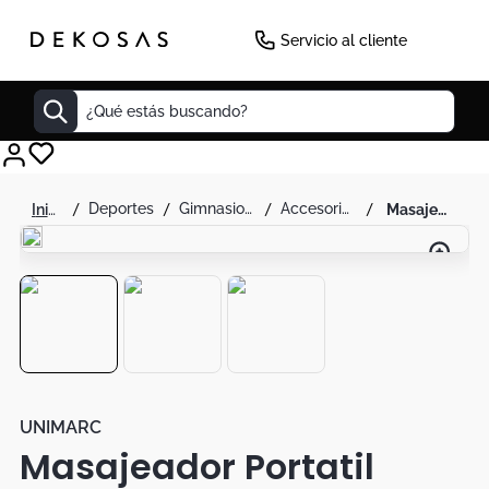
-
50
%
Servicio al cliente
¿Qué estás buscando?
Cuadros
deportes
gimnasio y fitness
accesorios fitness yoga y pilates
masajeador portatil gimnasia pasiva alivia dolores
Decoracion
Tapete
Cabecero
Lamparas
Cuadro
Sillas
UNIMARC
Masajeador Portatil
Duvet