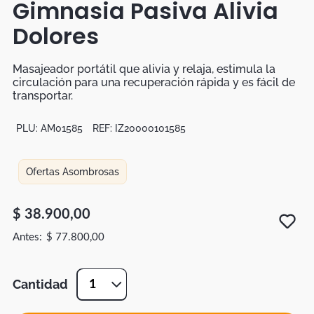
Gimnasia Pasiva Alivia
Botas
Dolores
Dko
Masajeador portátil que alivia y relaja, estimula la
circulación para una recuperación rápida y es fácil de
transportar.
PLU:
AM01585
REF:
IZ20000101585
Ofertas Asombrosas
$
38
.
900
,
00
$
77
.
800
,
00
Cantidad
1