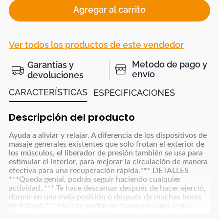
Agregar al carrito
Ver todos los productos de este vendedor
Metodo de pago y
Garantias y
envío
devoluciones
CARACTERÍSTICAS
ESPECIFICACIONES
Descripción del producto
Ayuda a aliviar y relajar. A diferencia de los dispositivos de
masaje generales existentes que solo frotan el exterior de
los músculos, el liberador de presión también se usa para
estimular el interior, para mejorar la circulación de manera
efectiva para una recuperación rápida.*** DETALLES
***Queda genial, podrás seguir haciendo cualquier
actividad..*** Te hace descansar después de hacer ejerció,
dormir en una mala posición o después de muchas horas
de trabajo.*** Fácil de portar en cualquier lugar al que
vayas por si lo necesitas.*** Cómodo de usar, no lo