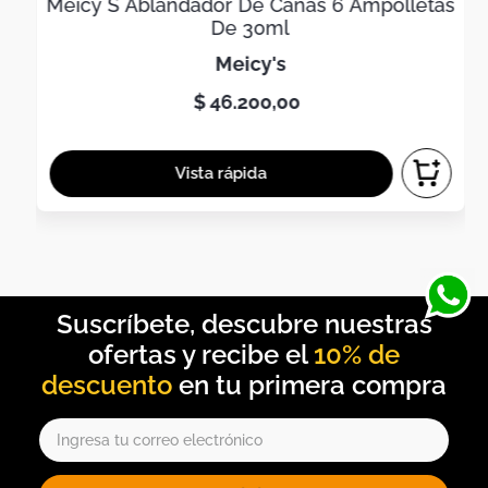
Meicy S Ablandador De Canas 6 Ampolletas
De 30ml
meicy's
$
46
.
200
,
00
10% de
descuento