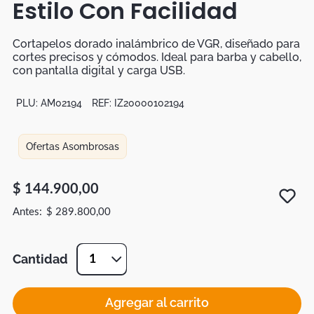
Estilo Con Facilidad
Botas
Dko
Cortapelos dorado inalámbrico de VGR, diseñado para
cortes precisos y cómodos. Ideal para barba y cabello,
con pantalla digital y carga USB.
PLU:
AM02194
REF:
IZ20000102194
Ofertas Asombrosas
$
144
.
900
,
00
$
289
.
800
,
00
Cantidad
1
Agregar al carrito