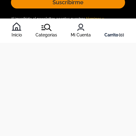
Suscribirme
Al inscribirte al newsletter, aceptas nuestros
términos y
condiciones
, y nuestra
política de tratamiento de información
.
Inicio
Categorias
Mi Cuenta
0
Acerca de Dekosas
Links de interés
Contáctanos
Horario de atención contact center