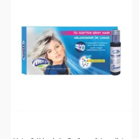
mismo tiempo es la opción 1 nuestra de despacho. Pero
dejamos la aclaración para que lo tengas presente por si te
llegara en otro color.**
NOTA : La foto de este producto ha sido ambientada, por lo
cual no incluye ningún adorno, ni accesorios, ni piezas
adicionales ni ningún otro elemento que lo acompañan.
Observaciones De Garantía: 3 Meses **** La garantía de este
producto es exclusivamente por defectos de fábrica, no por
daños ocasionados por mal uso o por desconocimiento de uso
del cliente. La garantía se tramitará bajo las políticas, términos
y condiciones establecidos por la empresa. ****