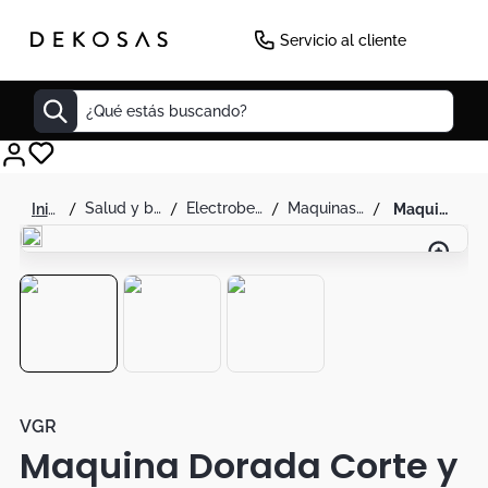
-
50
%
Servicio al cliente
¿Qué estás buscando?
Cuadros
salud y belleza
electrobelleza
maquinas de afeitar
maquina dorada corte y estilo con facilidad
Decoracion
Tapete
Cabecero
Lamparas
Cuadro
Sillas
VGR
Maquina Dorada Corte y
Duvet