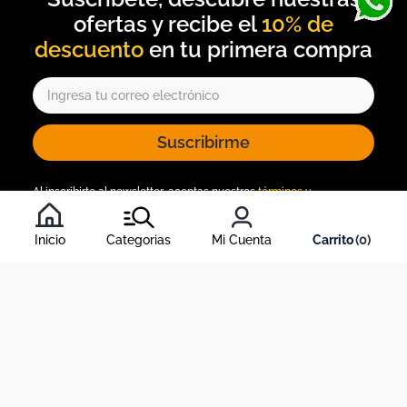
10% de
descuento
Suscribirme
Al inscribirte al newsletter, aceptas nuestros
términos y
condiciones
, y nuestra
política de tratamiento de información
.
Inicio
Categorias
Mi Cuenta
0
Acerca de Dekosas