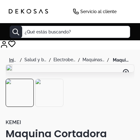
Servicio al cliente
¿Qué estás buscando?
Cuadros
salud y belleza
electrobelleza
maquinas de afeitar
maquina cortadora kemei km-1956 dorada
Decoracion
Tapete
Cabecero
Lamparas
Cuadro
Sillas
KEMEI
Maquina Cortadora
Duvet