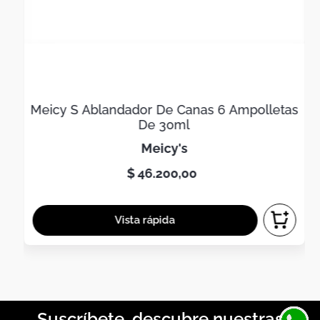
Meicy S Ablandador De Canas 6 Ampolletas
De 30ml
meicy's
$
46
.
200
,
00