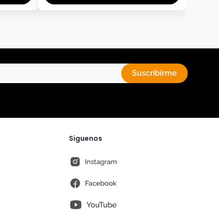
Suscribirme
Siguenos
instagram
fb
You Tube