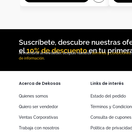
10% de descuento
Al inscribirte al newsletter, aceptas nuestros
términos y condiciones
de información
.
Acerca de Dekosas
Links de interés
Quienes somos
Estado del pedido
Quiero ser vendedor
Términos y Condicio
Ventas Corporativas
Consulta de cupones
Trabaja con nosotros
Politica de privacida