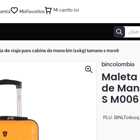
0
uenta
Mis
Favoritos
¿Qué estás
eta de viaje para cabina de mano bin (10kg) tamano s m006
bincolombia
Maleta 
de Man
S M006
PLU:
BINLT06005