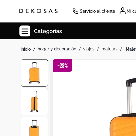
Servicio al cliente
Mi c
Categorías
hogar y decoración
viajes
maletas
mal
Cuadros
Decoracion
-
28
%
Tapete
Cabecero
Lamparas
Cuadro
Sillas
Duvet