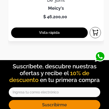
De 30ml
meicy's
$
46
.
200
,
00
10% de
descuento
Suscribirme