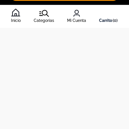
Al inscribirte al newsletter, aceptas nuestros
términos y
condiciones
, y nuestra
política de tratamiento de información
.
Inicio
Categorias
Mi Cuenta
0
Acerca de Dekosas
Links de interés
Contáctanos
Horario de atención contact center