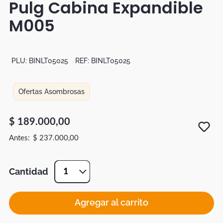
Pulg Cabina Expandible
Botas
M005
Dko
PLU:
BINLT05025
REF:
BINLT05025
Ofertas Asombrosas
$
189
.
000
,
00
$
237
.
000
,
00
Cantidad
1
Agregar al carrito