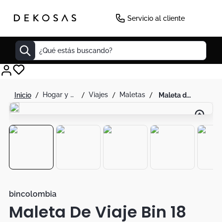
-
20
%
Servicio al cliente
¿Qué estás buscando?
Cuadros
hogar y decoración
viajes
maletas
maleta de viaje bin 18 pulg cabina expandible m005
Decoracion
Cabecero
Tapete
Lamparas
Cuadro
Sillas
bincolombia
Maleta De Viaje Bin 18
Duvet