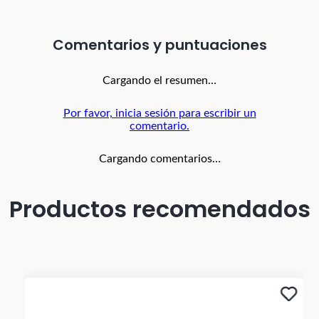
Candado de combinación .
Maleta 18" 51 cm aprox. x 32 cm aprox. 24 cm aprox.
Comentarios
Altura sin ruedas 45cm aprox
Cargando el resumen…
Peso 2,71 Kg aprox
Ref. M005 18"
Por favor, inicia sesión para escribir un
comentario.
Cargando comentarios…
Productos recomendados