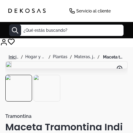
-
14
%
Servicio al cliente
¿Qué estás buscando?
Cuadros
hogar y decoración
plantas
materas, jarrones y floreros
maceta tramontina indi en polietileno marrón 17 cm
Decoracion
Tapete
Cabecero
Lamparas
Cuadro
Sillas
Tramontina
Maceta Tramontina Indi
Duvet