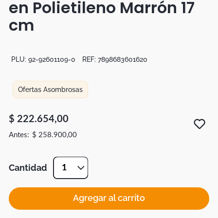
en Polietileno Marrón 17
Botas
cm
Dko
PLU:
92-92601109-0
REF:
7898683601620
Ofertas Asombrosas
$
222
.
654
,
00
$
258
.
900
,
00
Cantidad
1
Agregar al carrito