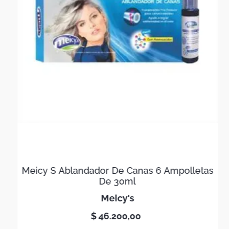
Meicy S Ablandador De Canas 6 Ampolletas
De 30ml
meicy's
$
46
.
200
,
00