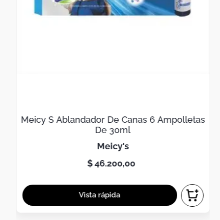
Meicy S Ablandador De Canas 6 Ampolletas
De 30ml
meicy's
$
46
.
200
,
00