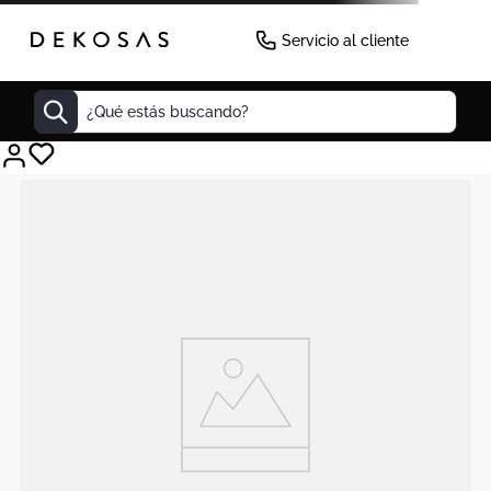
Servicio al cliente
¿Qué estás buscando?
Cuadros
Decoracion
Cabecero
Tapete
Lamparas
Cuadro
Sillas
Duvet