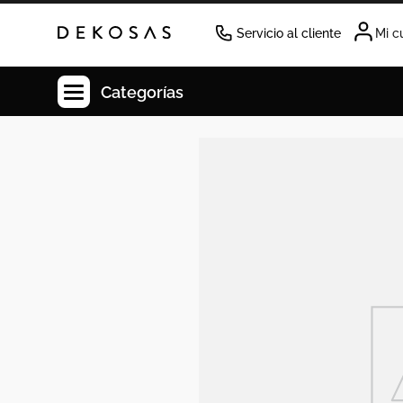
Servicio al cliente
Mi c
Categorías
Cuadros
Decoracion
Tapete
Cabecero
Lamparas
Cuadro
Sillas
Duvet