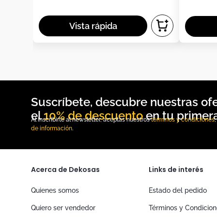
10% de descuento
Al inscribirte al newsletter, aceptas nuestros
términos y condiciones
de información
.
Acerca de Dekosas
Links de interés
Quienes somos
Estado del pedido
Quiero ser vendedor
Términos y Condicio