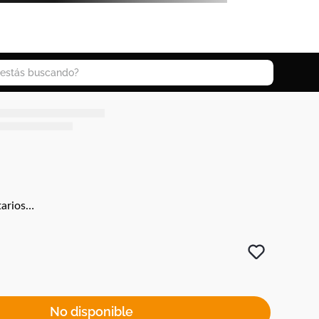
 buscando?
arios…
No disponible