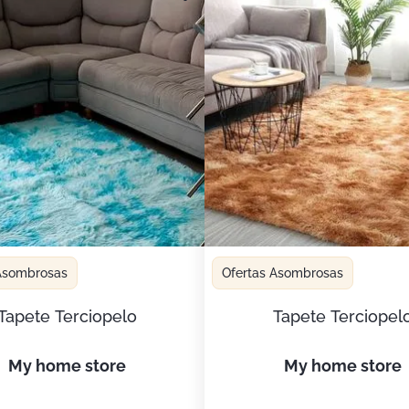
 Asombrosas
Ofertas Asombrosas
Tapete Terciopelo
Tapete Terciopel
my home store
my home store