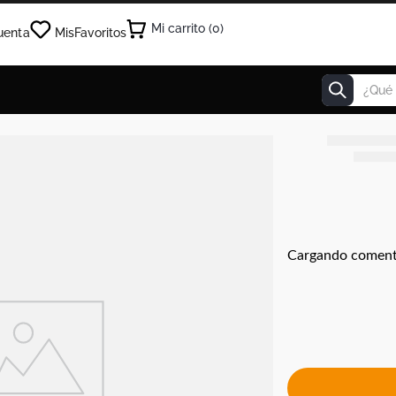
0
uenta
Mis
Favoritos
¿Qué estás
Cargando coment