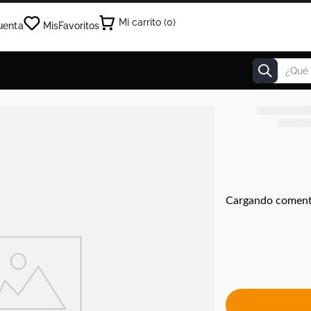
0
uenta
Mis
Favoritos
¿Qué estás
Cargando coment