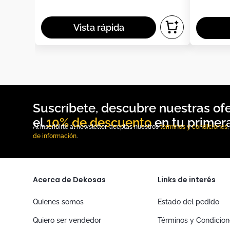
10% de descuento
Al inscribirte al newsletter, aceptas nuestros
términos y condiciones
de información
.
Acerca de Dekosas
Links de interés
Quienes somos
Estado del pedido
Quiero ser vendedor
Términos y Condicio