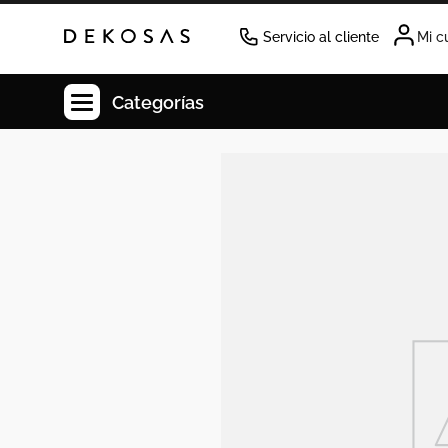
Servicio al cliente
Mi c
Categorías
Cuadros
Decoracion
Cabecero
Tapete
Lamparas
Cuadro
Sillas
Duvet