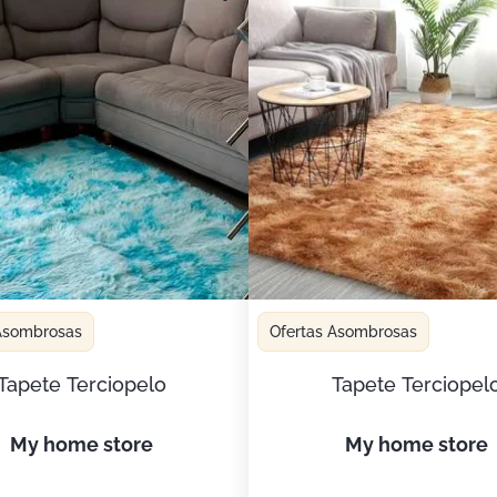
 Asombrosas
Ofertas Asombrosas
Tapete Terciopelo
Tapete Terciopel
my home store
my home store