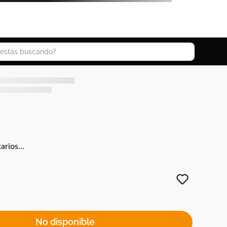
 buscando?
arios…
No disponible