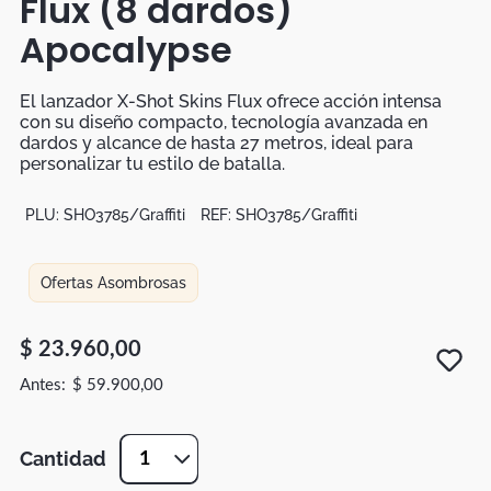
Flux (8 dardos)
Duvet
Apocalypse
Mesas Noche
El lanzador X-Shot Skins Flux ofrece acción intensa
con su diseño compacto, tecnología avanzada en
dardos y alcance de hasta 27 metros, ideal para
personalizar tu estilo de batalla.
PLU:
SHO3785/Graffiti
REF:
SHO3785/Graffiti
Ofertas Asombrosas
$
23
.
960
,
00
$
59
.
900
,
00
Cantidad
1