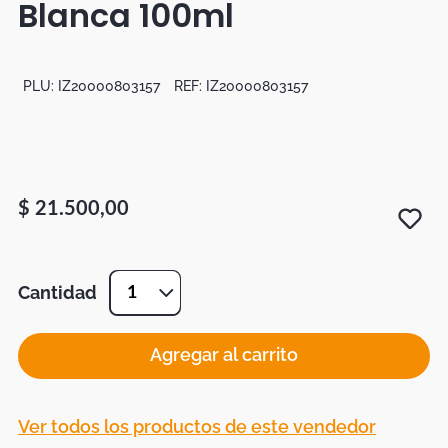
Blanca 100ml
Botas
Dko
PLU:
IZ20000803157
REF:
IZ20000803157
$
21
.
500
,
00
Cantidad
1
Agregar al carrito
Ver todos los productos de este vendedor