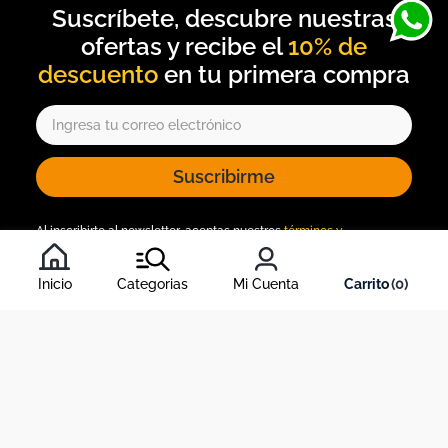
10% de
descuento
Suscribirme
Al inscribirte al newsletter, aceptas nuestros
términos y
condiciones
, y nuestra
política de tratamiento de información
.
Inicio
Categorias
Mi Cuenta
0
Acerca de Dekosas