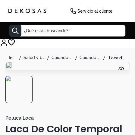
Servicio al cliente
¿Qué estás buscando?
Cuadros
salud y belleza
cuidado personal
cuidado capilar
laca de color temporal blanca 100ml
Decoracion
Tapete
Cabecero
Lamparas
Cuadro
Sillas
Peluca Loca
Laca De Color Temporal
Duvet