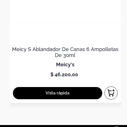
Meicy S Ablandador De Canas 6 Ampolletas
De 30ml
meicy's
$
46
.
200
,
00