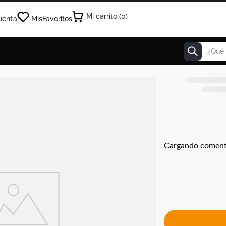
0
uenta
Mis
Favoritos
¿Qué estás
Cargando coment