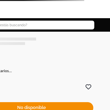
 buscando?
arios…
No disponible