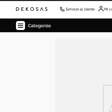
Servicio al cliente
Mi c
Categorías
Cuadros
Decoracion
Tapete
Cabecero
Lamparas
Cuadro
Sillas
Duvet