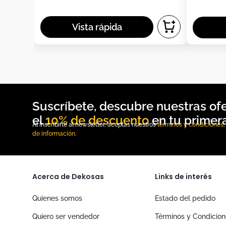
10% de descuento
Al inscribirte al newsletter, aceptas nuestros
términos y condiciones
de información
.
Acerca de Dekosas
Links de interés
Quienes somos
Estado del pedido
Quiero ser vendedor
Términos y Condicio