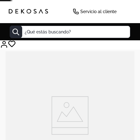
Servicio al cliente
¿Qué estás buscando?
Cuadros
Decoracion
Cabecero
Tapete
Lamparas
Cuadro
Sillas
Duvet