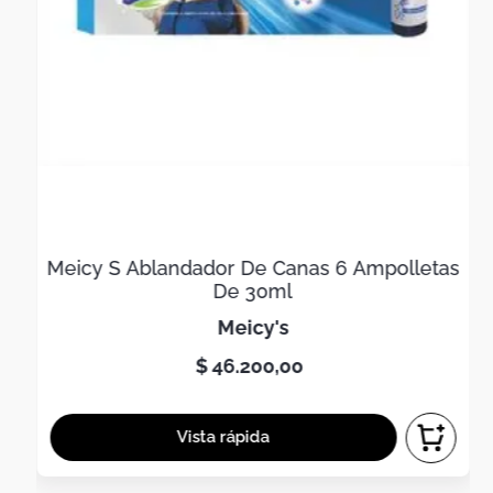
Meicy S Ablandador De Canas 6 Ampolletas
De 30ml
meicy's
$
46
.
200
,
00