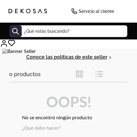
Servicio al cliente
¿Qué estás buscando?
Cuadros
Conoce las políticas de este seller
Decoracion
0
productos
Tapete
Cabecero
Lamparas
OOPS!
Cuadro
Sillas
No se encontró ningún producto
Duvet
¿Qué debo hacer?