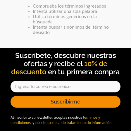
Botas
Comprueba los términos ingresados
Dko
Intenta utilizar una sola palabra
Utiliza términos genéricos en la
búsqueda
Intenta buscar sinónimos del término
deseado
10% de
descuento
Suscribirme
Al inscribirte al newsletter, aceptas nuestros
términos y
condiciones
, y nuestra
política de tratamiento de información
.