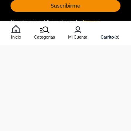
Suscribirme
Al inscribirte al newsletter, aceptas nuestros
términos y
condiciones
, y nuestra
política de tratamiento de información
.
Inicio
Categorias
Mi Cuenta
0
Acerca de Dekosas
Links de interés
Contáctanos