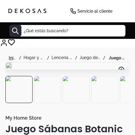
Servicio al cliente
¿Qué estás buscando?
Cuadros
hogar y decoración
lencería para el hogar
juego de sábanas
juego sábanas botanic print
Decoracion
Cabecero
Tapete
Cuadro
Sillas
Lamparas
My Home Store
Juego Sábanas Botanic
Duvet