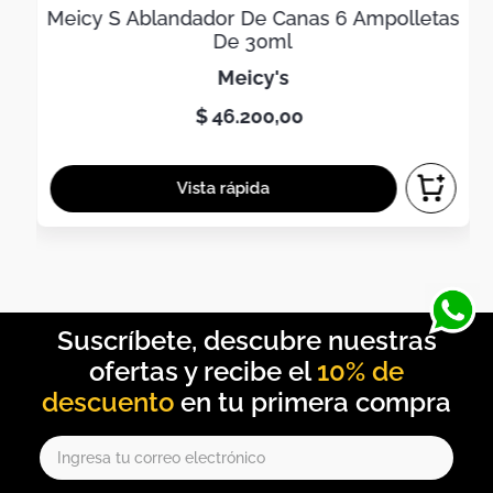
Meicy S Ablandador De Canas 6 Ampolletas
De 30ml
meicy's
$
46
.
200
,
00
10% de
descuento