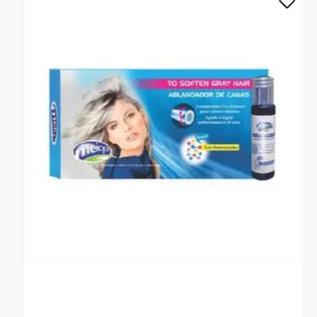
Complementos
Sencillo
100 x 190
Sábanas + 2 Fundas
Semidoble
120 x 190
Sábanas + 2 Fundas
Doble
140 x 190
Sábanas + 2 Fundas
Queen
160 x 190
Sábanas + 2 Fundas
King
200 x 200
Sábanas + 2 Fundas