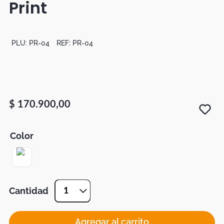
Print
Botas
Dko
PLU:
PR-04
REF:
PR-04
$
170
.
900
,
00
Color
Cantidad
1
Agregar al carrito