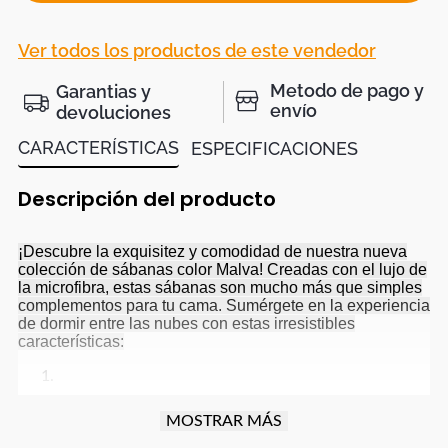
Ver todos los productos de este vendedor
Metodo de pago y
Garantias y
envío
devoluciones
CARACTERÍSTICAS
ESPECIFICACIONES
Descripción del producto
¡Descubre la exquisitez y comodidad de nuestra nueva
colección de sábanas color Malva! Creadas con el lujo de
la microfibra, estas sábanas son mucho más que simples
complementos para tu cama. Sumérgete en la experiencia
de dormir entre las nubes con estas irresistibles
características:
Suavidad Incomparable:
Experimenta la suavidad
MOSTRAR MÁS
sublime al acostarte entre nuestras sábanas de microfibra.
Cada noche se convierte en un mimo para tu piel,