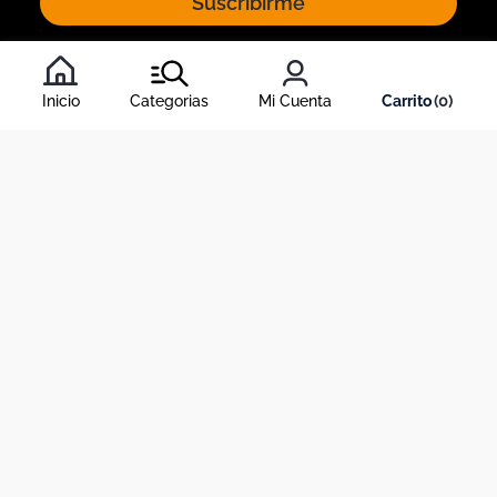
Suscribirme
Al inscribirte al newsletter, aceptas nuestros
términos y
condiciones
, y nuestra
política de tratamiento de información
.
Inicio
Categorias
Mi Cuenta
0
Acerca de Dekosas
Links de interés
Contáctanos
Horario de atención contact center