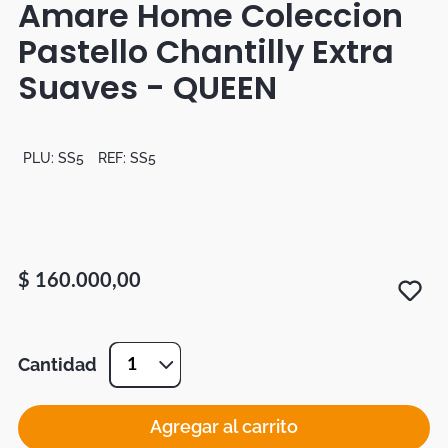
Amare Home Coleccion
Duvet
Pastello Chantilly Extra
Mesas Noche
Suaves - QUEEN
PLU:
SS5
REF:
SS5
$
160
.
000
,
00
Cantidad
1
Agregar al carrito