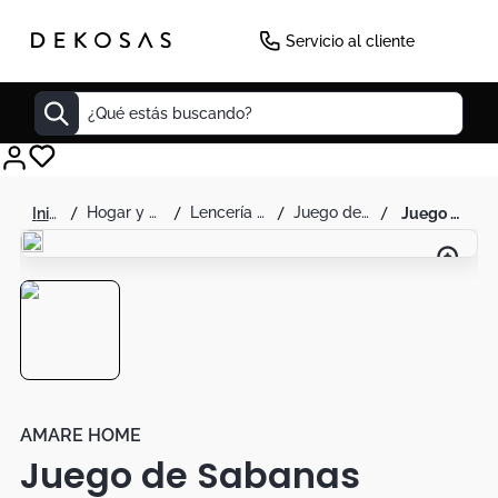
Servicio al cliente
¿Qué estás buscando?
Cuadros
hogar y decoración
lencería para el hogar
juego de sábanas
juego de sabanas amare home coleccion pastello chantilly extra suaves - queen
Decoracion
Cabecero
Cuadro
Sillas
Botas
Lamparas
AMARE HOME
Juego de Sabanas
Bibliotecas