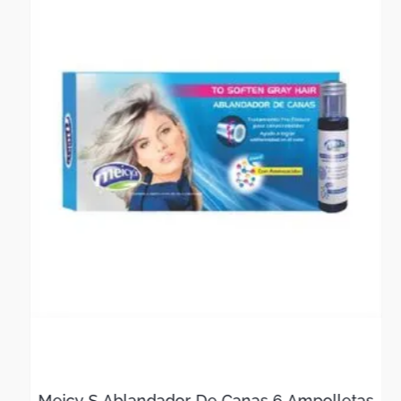
Secado Rápido:
Olvídate de esperas interminables.
Gracias a la rápida capacidad de secado de nuestras
sábanas en microfibra, podrás volver a disfrutar de la
cama en un abrir y cerrar de ojos.
Renueva tu experiencia de descanso con la combinación
perfecta de estilo y funcionalidad. Nuestras sábanas en
tonos pasteles son el toque final que tu cama necesita
para convertirse en un santuario de confort. ¡Haz que
cada noche sea una experiencia de lujo y bienestar!
¿Qué incluye este juego de sábanas?
Juego de sábanas para cama sencilla:
1 Sábana plana de 1.60 cm x 2.50 cm.
1 Sábana ajustable de 1.00 cm x 1.90 cm x 0.25 cm.
1 funda de almohada de 50 cm x 70 cm.
Juego de sábanas para cama semi doble:
1 Sábana plana de 1.80 cm x 2.50 cm.
Meicy S Ablandador De Canas 6 Ampolletas