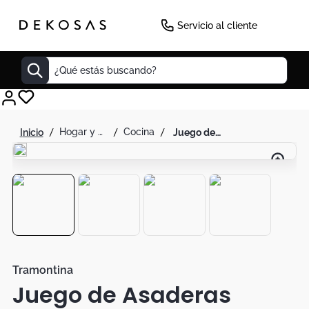
Servicio al cliente
¿Qué estás buscando?
Cuadros
hogar y decoración
cocina
juego de asaderas tramontina paris en aluminio con revestimiento interno y externo con antiadherente starflon max plomo 3 piezas
Decoracion
Tapete
Cabecero
Lamparas
Cuadro
Sillas
Tramontina
Juego de Asaderas
Duvet