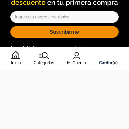
descuento
Suscribirme
Al inscribirte al newsletter, aceptas nuestros
términos y
condiciones
, y nuestra
política de tratamiento de información
.
Inicio
Categorias
Mi Cuenta
0
Acerca de Dekosas
Links de interés