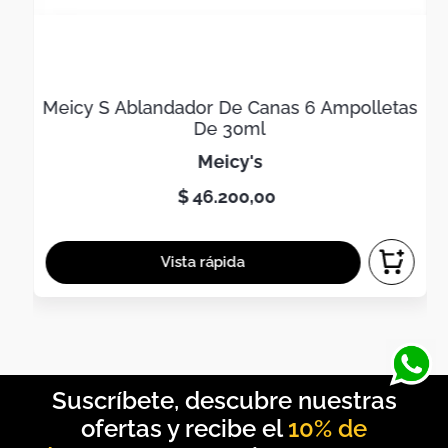
Meicy S Ablandador De Canas 6 Ampolletas
De 30ml
meicy's
$
46
.
200
,
00
10% de