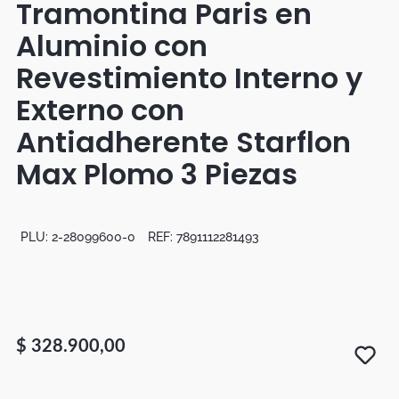
Tramontina Paris en
Botas
Aluminio con
Dko
Revestimiento Interno y
Externo con
Antiadherente Starflon
Max Plomo 3 Piezas
PLU:
2-28099600-0
REF:
7891112281493
$
328
.
900
,
00