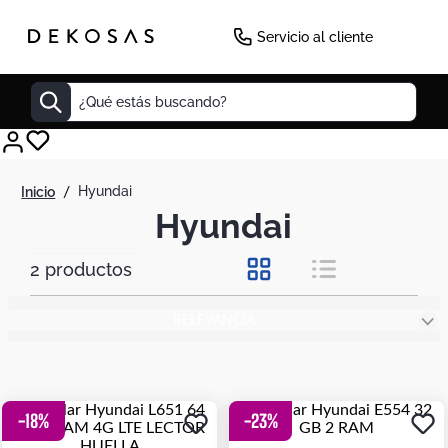
Servicio al cliente
¿Qué estás buscando?
Cuadros
hyundai
Decoracion
Hyundai
Tapete
2
productos
Cabecero
Lamparas
RELEVANCIA
Cuadro
Sillas
Duvet
-
18
%
-
23
%