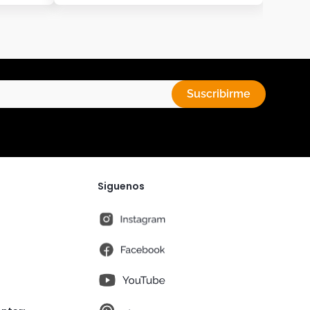
Suscribirme
Siguenos
instagram
fb
You Tube
pt