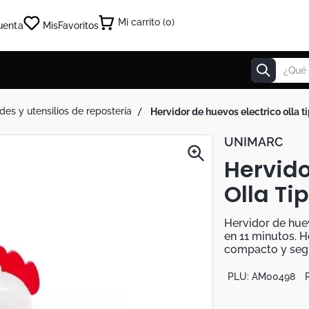
0
uenta
Mis
Favoritos
¿Qué estás
des y utensilios de repostería
hervidor de huevos electrico olla t
UNIMARC
Hervido
Olla Ti
Hervidor de huev
en 11 minutos. H
compacto y seg
PLU:
AM00498
R