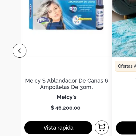
Ofertas
Meicy S Ablandador De Canas 6
Ampolletas De 30ml
meicy's
$
46
.
200
,
00