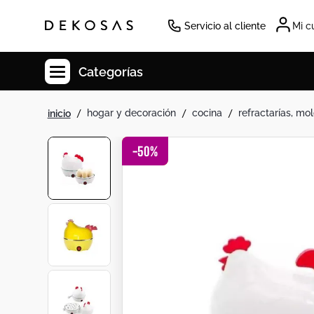
Servicio al cliente
Mi c
Categorías
hogar y decoración
cocina
refractarías, mol
Cuadros
Decoracion
-
50
%
Tapete
Cabecero
Lamparas
Cuadro
Sillas
Duvet