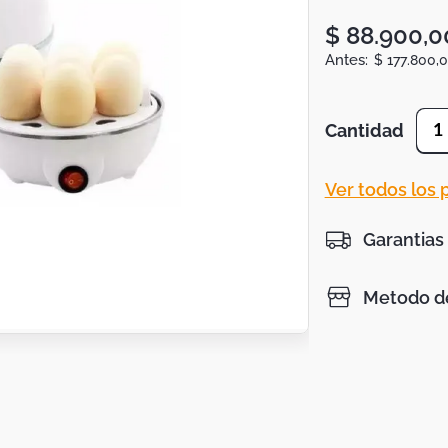
$
88
.
900
,
0
$
177
.
800
,
0
Cantidad
1
Ver todos los
Garantias
Metodo de