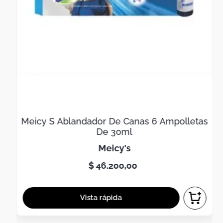
Meicy S Ablandador De Canas 6 Ampolletas
De 30ml
meicy's
$
46
.
200
,
00