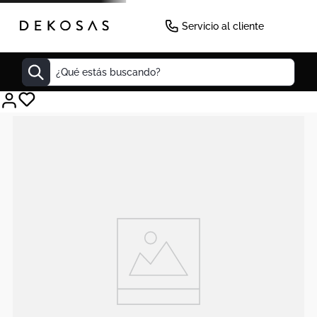
Servicio al cliente
¿Qué estás buscando?
Cuadros
Decoracion
Tapete
Cabecero
Lamparas
Cuadro
Sillas
Duvet