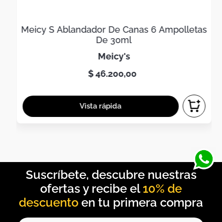
Meicy S Ablandador De Canas 6 Ampolletas
De 30ml
meicy's
$
46
.
200
,
00
10% de
descuento