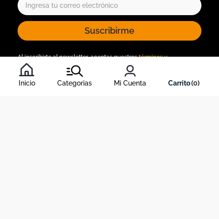
Suscribirme
Al inscribirte al newsletter, aceptas nuestros
términos y
condiciones
, y nuestra
política de tratamiento de información
.
Inicio
Categorias
Mi Cuenta
0
Acerca de Dekosas
Links de interés
Contáctanos