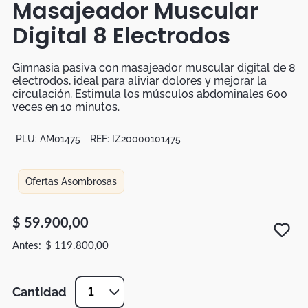
Masajeador Muscular
Botas
Digital 8 Electrodos
Dko
Gimnasia pasiva con masajeador muscular digital de 8
electrodos, ideal para aliviar dolores y mejorar la
circulación. Estimula los músculos abdominales 600
veces en 10 minutos.
PLU:
AM01475
REF:
IZ20000101475
Ofertas Asombrosas
$
59
.
900
,
00
$
119
.
800
,
00
Cantidad
1