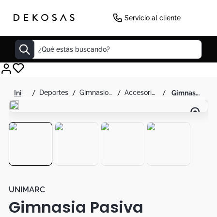
-
50
%
Servicio al cliente
¿Qué estás buscando?
Cuadros
deportes
gimnasio y fitness
accesorios fitness yoga y pilates
gimnasia pasiva masajeador muscular digital 8 electrodos
Decoracion
Cabecero
Tapete
Lamparas
Cuadro
Sillas
UNIMARC
Gimnasia Pasiva
Duvet