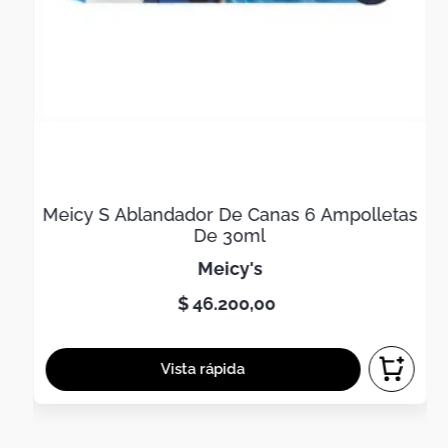
Meicy S Ablandador De Canas 6 Ampolletas
De 30ml
meicy's
$
46
.
200
,
00