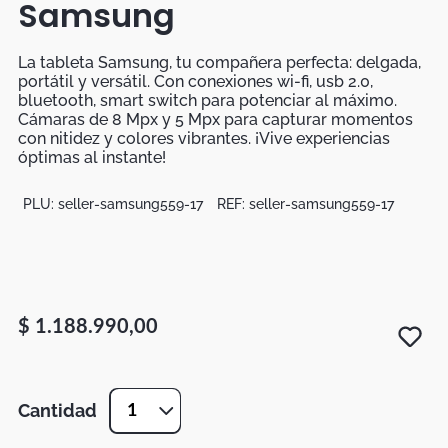
Samsung
Botas
Dko
La tableta Samsung, tu compañera perfecta: delgada,
portátil y versátil. Con conexiones wi-fi, usb 2.0,
bluetooth, smart switch para potenciar al máximo.
Cámaras de 8 Mpx y 5 Mpx para capturar momentos
con nitidez y colores vibrantes. ¡Vive experiencias
óptimas al instante!
PLU:
seller-samsung559-17
REF:
seller-samsung559-17
$
1
.
188
.
990
,
00
Cantidad
1