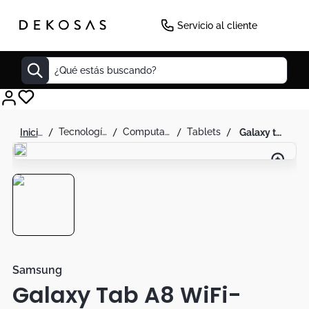
Servicio al cliente
¿Qué estás buscando?
Cuadros
tecnología
computadores
tablets
galaxy tab a8 wifi- samsung
Decoracion
Tapete
Cabecero
Lamparas
Cuadro
Sillas
Samsung
Galaxy Tab A8 WiFi-
Duvet