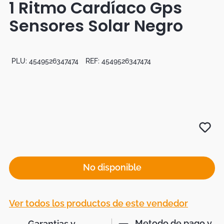
1 Ritmo Cardíaco Gps
Botas
Sensores Solar Negro
Dko
PLU:
4549526347474
REF:
4549526347474
No disponible
Ver todos los productos de este vendedor
Metodo de pago y
Garantias y