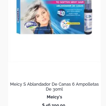
Meicy S Ablandador De Canas 6 Ampolletas
De 30ml
meicy's
$
46
.
200
,
00