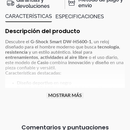
envío
devoluciones
CARACTERÍSTICAS
ESPECIFICACIONES
Descripción del producto
Descubre el
G-Shock Smart DW-H5600-1
, un reloj
diseñado para el hombre moderno que busca
tecnología
,
resistencia
y un estilo auténtico. Ideal para
entrenamientos
,
actividades al aire libre
o el uso diario,
este modelo de
Casio
combina
innovación
y
diseño
en una
pieza confiable y versátil.
Características destacadas:
Diseño deportivo
en negro
Pantalla LCD MIP
de alta visibilidad en diferentes
condiciones de luz
MOSTRAR MÁS
Sensor óptico
para medición precisa del ritmo
cardíaco
Tecnología GPS integrada
para seguimiento de rutas
y distancias
Resistencia al agua hasta 200 metros
, ideal para
natación y deportes acuáticos
Comentarios