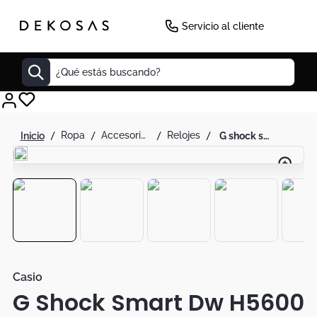
Servicio al cliente
¿Qué estás buscando?
Cuadros
ropa
accesorios de moda
relojes
g shock smart dw h5600 1 ritmo cardíaco gps sensores solar negro
Decoracion
Cabecero
Tapete
Cuadro
Sillas
Lamparas
Casio
G Shock Smart Dw H5600
Duvet