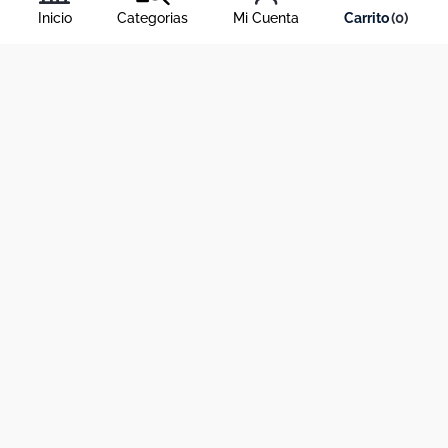
Inicio
Categorias
Mi Cuenta
0
Acerca de Dekosas
Links de interés
Contáctanos
Horario de atención contact center
Medios de pago y sitio seguro