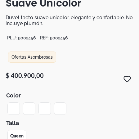
Suave Unicolor
Botas
Dko
Duvet tacto suave unicolor, elegante y confortable. No
incluye plumón.
PLU:
9002456
REF:
9002456
Ofertas Asombrosas
$
400
.
900
,
00
Color
Talla
Queen