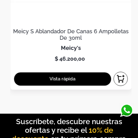
Meicy S Ablandador De Canas 6 Ampolletas
De 30ml
meicy's
$
46
.
200
,
00
10% de