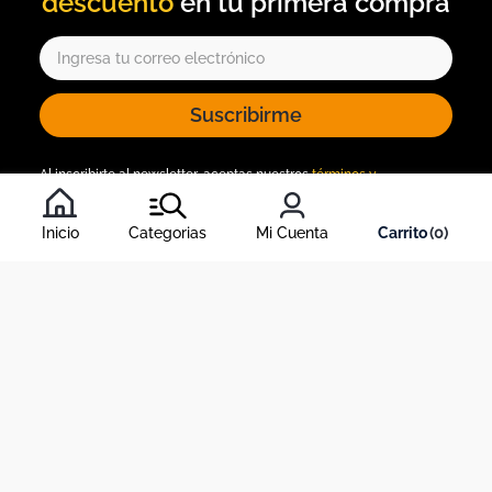
descuento
Suscribirme
Al inscribirte al newsletter, aceptas nuestros
términos y
condiciones
, y nuestra
política de tratamiento de información
.
Inicio
Categorias
Mi Cuenta
0
Acerca de Dekosas
Links de interés