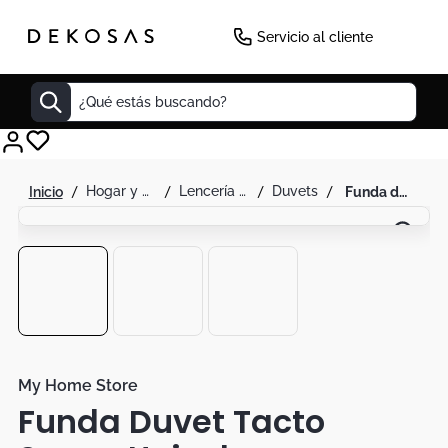
Servicio al cliente
¿Qué estás buscando?
Cuadros
hogar y decoración
lencería para el hogar
duvets
funda duvet tacto suave unicolor
Decoracion
Tapete
Cabecero
Lamparas
Cuadro
Sillas
My Home Store
Funda Duvet Tacto
Duvet