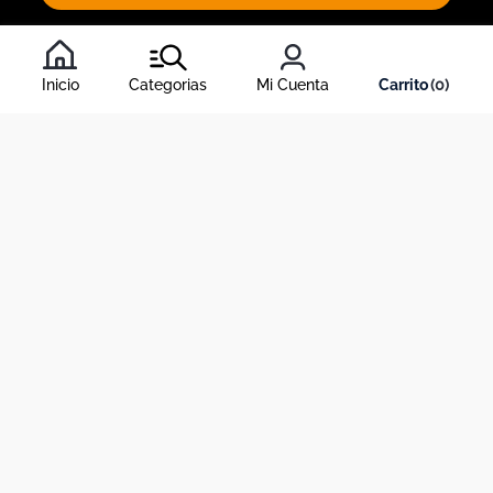
Al inscribirte al newsletter, aceptas nuestros
términos y
condiciones
, y nuestra
política de tratamiento de información
.
Inicio
Categorias
Mi Cuenta
0
Acerca de Dekosas
Links de interés
Contáctanos
Horario de atención contact center