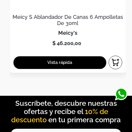
Meicy S Ablandador De Canas 6 Ampolletas
De 30ml
meicy's
$
46
.
200
,
00
10% de
descuento