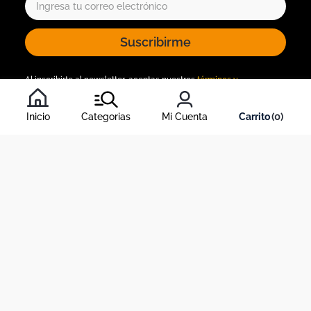
Suscribirme
Al inscribirte al newsletter, aceptas nuestros
términos y
condiciones
, y nuestra
política de tratamiento de información
.
Inicio
Categorias
Mi Cuenta
0
Acerca de Dekosas
Links de interés
Contáctanos