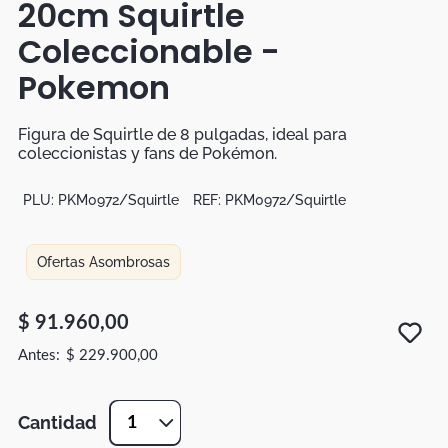
20cm Squirtle
Botas
Coleccionable -
Dko
Pokemon
Figura de Squirtle de 8 pulgadas, ideal para
coleccionistas y fans de Pokémon.
PLU:
PKM0972/Squirtle
REF:
PKM0972/Squirtle
Ofertas Asombrosas
$
91
.
960
,
00
$
229
.
900
,
00
Cantidad
1