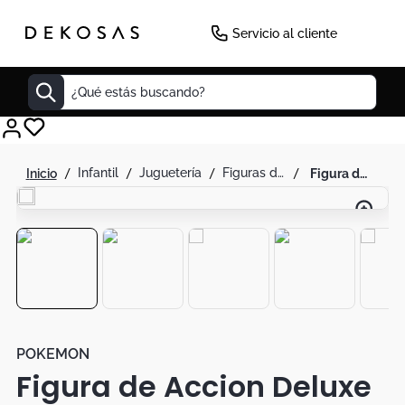
-
60
%
Servicio al cliente
¿Qué estás buscando?
Cuadros
infantil
juguetería
figuras de acción
figura de accion deluxe 20cm squirtle coleccionable - pokemon
Decoracion
Tapete
Cabecero
Lamparas
Cuadro
Sillas
POKEMON
Figura de Accion Deluxe
Duvet