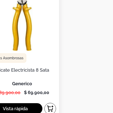
as Asombrosas
icate Electricista 8 Sata
generico
89
.
900
,
00
$
69
.
900
,
00