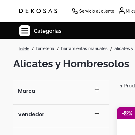
Servicio al cliente
Mi c
Categorías
ferretería
herramientas manuales
alicates 
Cuadros
Alicates y Hombresolos
Decoracion
Tapete
Cabecero
1
Marca
Lamparas
Cuadro
generico
-
22
%
Sillas
Duvet
ventasenlineacol