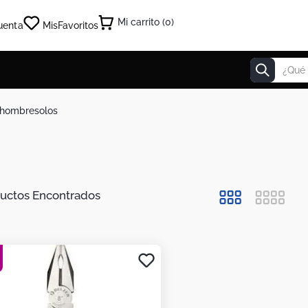
0
uenta
Mis
Favoritos
¿Qué estás
y hombresolos