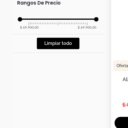
Botas
Rangos De Precio
Dko
$ 69.900,00
$ 69.900,00
Limpiar todo
Ofert
Al
$