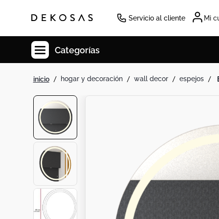
Servicio al cliente
Mi c
Categorías
hogar y decoración
wall decor
espejos
Cuadros
Decoracion
Tapete
Cabecero
Lamparas
Cuadro
Sillas
Duvet