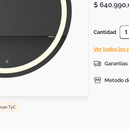
$
640
.
990
,
Cantidad
1
Ver todos los
Garantias
Metodo de
lican TyC