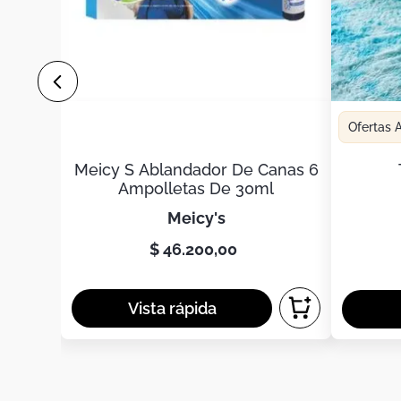
Ofertas
Meicy S Ablandador De Canas 6
Ampolletas De 30ml
meicy's
$
46
.
200
,
00