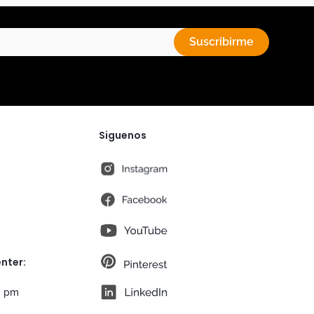
Suscribirme
Siguenos
instagram
fb
You Tube
pt
nter:
lk
0 pm