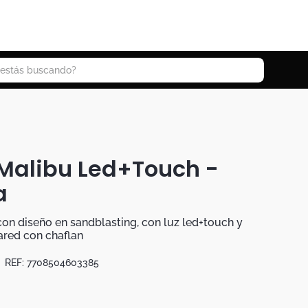
 buscando?
 Malibu Led+Touch -
a
con diseño en sandblasting, con luz led+touch y
ared con chaflan
REF:
7708504603385