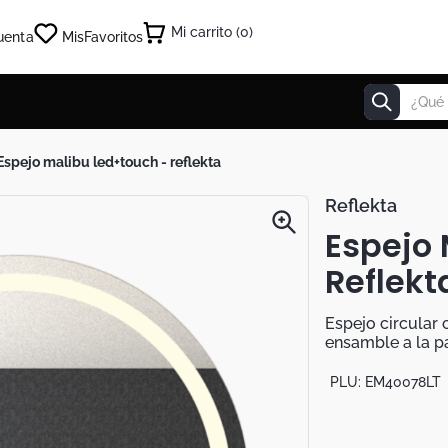
0
uenta
Mis
Favoritos
¿Qué estás
espejo malibu led+touch - reflekta
Reflekta
Espejo
Reflekt
Espejo circular 
ensamble a la p
PLU:
EM40078LT