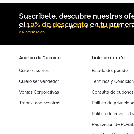
10% de descuento
Al inscribirte al newsletter, aceptas nuestros
términos y condiciones
de información
.
Acerca de Dekosas
Links de interés
Quienes somos
Estado del pedido
Quiero ser vendedor
Términos y Condicio
Ventas Corporativas
Consulta de cupones
Trabaja con nosotros
Politica de privacida
Política de envio, re
Radicación de PQRS