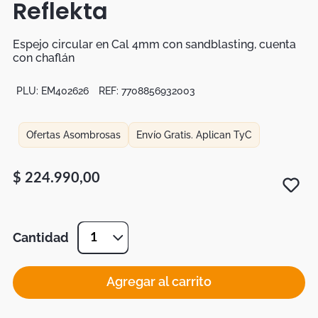
Reflekta
Botas
Dko
Espejo circular en Cal 4mm con sandblasting, cuenta
con chaflán
PLU:
EM402626
REF:
7708856932003
Ofertas Asombrosas
Envío Gratis. Aplican TyC
$
224
.
990
,
00
Cantidad
1
Agregar al carrito