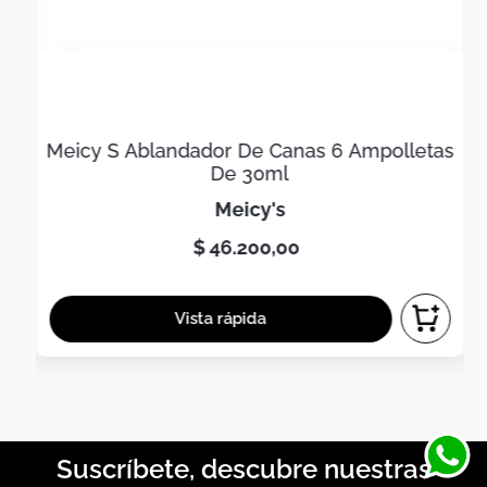
Meicy S Ablandador De Canas 6 Ampolletas
De 30ml
meicy's
$
46
.
200
,
00