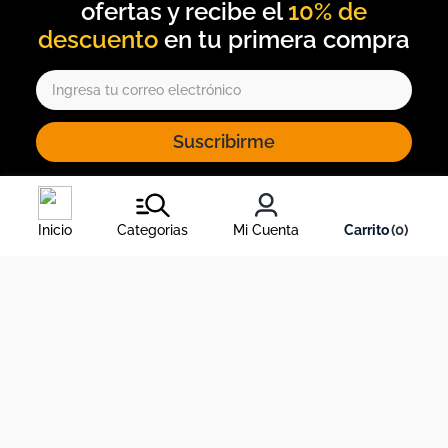
10% de
descuento
Suscribirme
Al inscribirte al newsletter, aceptas nuestros
términos y
condiciones
, y nuestra
política de tratamiento de información
.
Inicio
Categorias
Mi Cuenta
0
Acerca de Dekosas