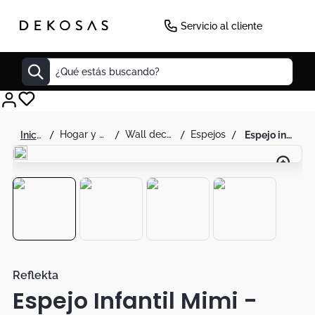
Servicio al cliente
¿Qué estás buscando?
Cuadros
hogar y decoración
wall decor
espejos
espejo infantil mimi - reflekta
Decoracion
Cabecero
Tapete
Cuadro
Sillas
Lamparas
Reflekta
Espejo Infantil Mimi -
Duvet