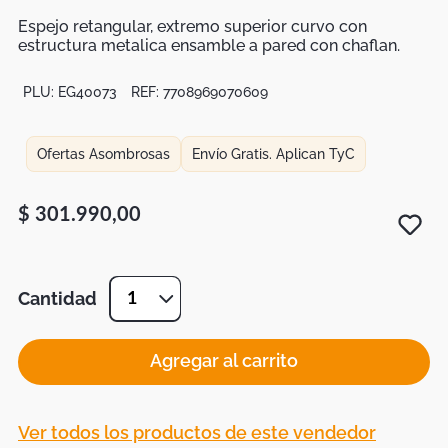
Duvet
Espejo retangular, extremo superior curvo con
Mesas Noche
estructura metalica ensamble a pared con chaflan.
PLU:
EG40073
REF:
7708969070609
Ofertas Asombrosas
Envío Gratis. Aplican TyC
$
301
.
990
,
00
Cantidad
1
Agregar al carrito
Ver todos los productos de este vendedor