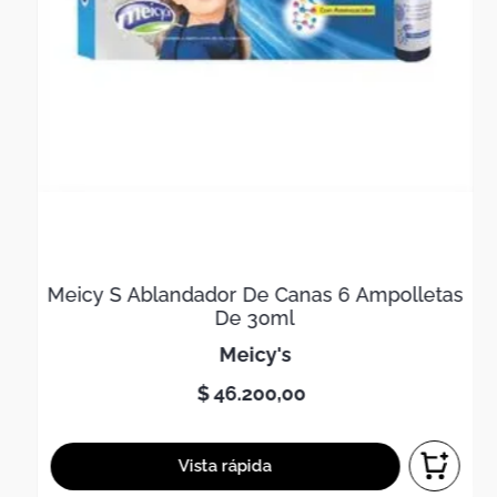
Meicy S Ablandador De Canas 6 Ampolletas
De 30ml
meicy's
$
46
.
200
,
00