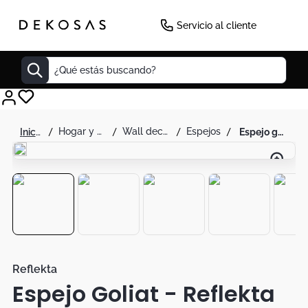
Servicio al cliente
¿Qué estás buscando?
Cuadros
hogar y decoración
wall decor
espejos
espejo goliat - reflekta
Decoracion
Cabecero
Cuadro
Sillas
Botas
Lamparas
Reflekta
Espejo Goliat - Reflekta
Bibliotecas