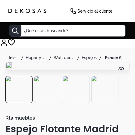
-
30
%
Servicio al cliente
¿Qué estás buscando?
Cuadros
hogar y decoración
wall decor
espejos
espejo flotante madrid rta wengue
Decoracion
Tapete
Cabecero
Lamparas
Cuadro
Sillas
Rta muebles
Espejo Flotante Madrid
Duvet