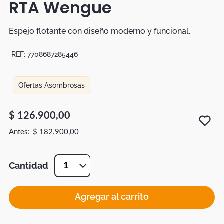
RTA Wengue
Botas
Dko
Espejo flotante con diseño moderno y funcional.
REF:
7708687285446
Ofertas Asombrosas
$
126
.
900
,
00
$
182
.
900
,
00
Cantidad
1
Agregar al carrito