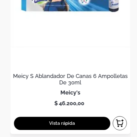
Meicy S Ablandador De Canas 6 Ampolletas
De 30ml
meicy's
$
46
.
200
,
00