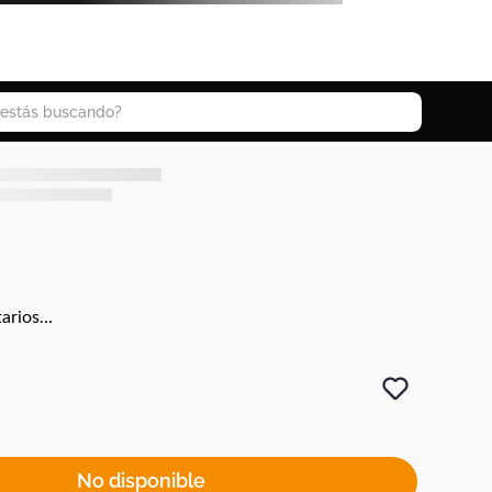
 buscando?
arios…
No disponible