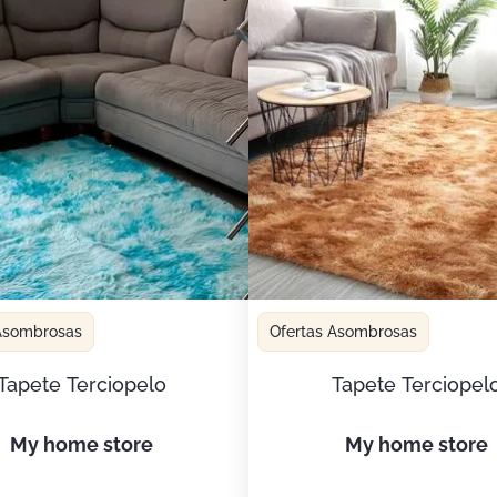
 Asombrosas
Ofertas Asombrosas
Tapete Terciopelo
Tapete Terciopel
my home store
my home store