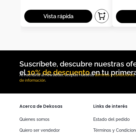
10% de descuento
Al inscribirte al newsletter, aceptas nuestros
términos y condiciones
de información
.
Acerca de Dekosas
Links de interés
Quienes somos
Estado del pedido
Quiero ser vendedor
Términos y Condicio