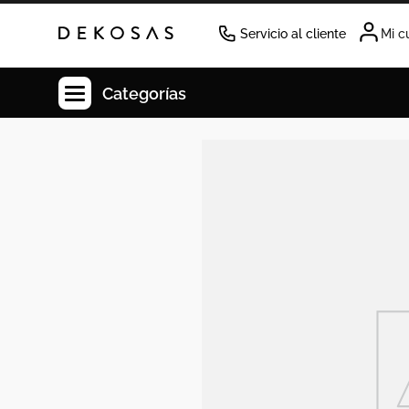
Servicio al cliente
Mi c
Categorías
Cuadros
Decoracion
Cabecero
Tapete
Lamparas
Cuadro
Sillas
Duvet