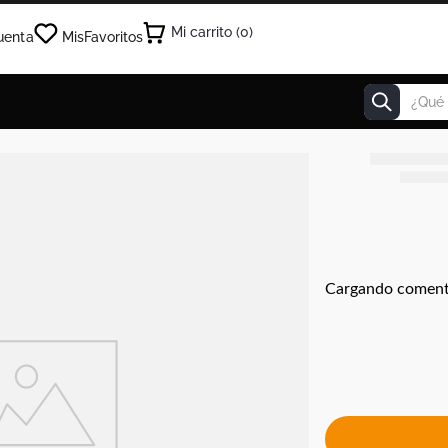
0
uenta
Mis
Favoritos
¿Qué estás
Cargando coment