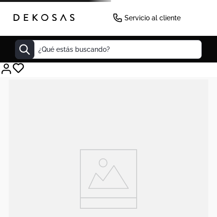
Servicio al cliente
¿Qué estás buscando?
Cuadros
Decoracion
Tapete
Cabecero
Lamparas
Cuadro
Sillas
Duvet