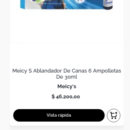
Meicy S Ablandador De Canas 6 Ampolletas
De 30ml
meicy's
$
46
.
200
,
00