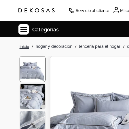
Servicio al cliente
Mi c
Categorías
hogar y decoración
lencería para el hogar
Cuadros
Decoracion
Tapete
Cabecero
Lamparas
Cuadro
Sillas
Duvet