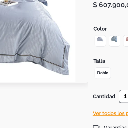
$
607
.
900
,
Color
Talla
Doble
Cantidad
1
Ver todos los
Garantias