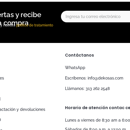
, y nuestra
política de tratamiento
Contáctanos
WhatsApp
nes
Escríbenos: info@dekosas.com
Llámanos: 313 262 2548
d
Horario de atención contac ce
tractación y devoluciones
D
Lunes a viernes de 8:30 am a 6:0
Sábados de 8:00 a.m. a 12:00 m