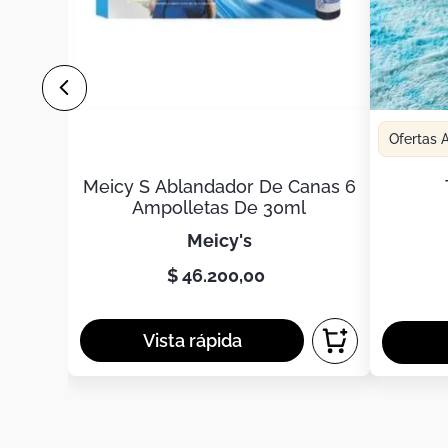
Ofertas
Meicy S Ablandador De Canas 6
Ampolletas De 30ml
meicy's
$
46
.
200
,
00