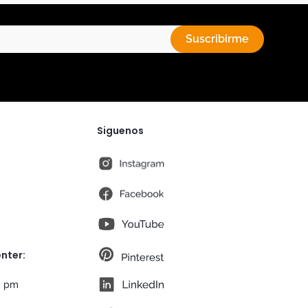
Suscribirme
Siguenos
instagram
fb
You Tube
pt
nter:
lk
0 pm