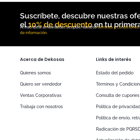
10% de descuento
Al inscribirte al newsletter, aceptas nuestros
términos y condiciones
de información
.
Acerca de Dekosas
Links de interés
Quienes somos
Estado del pedido
Quiero ser vendedor
Términos y Condicio
Ventas Corporativas
Consulta de cupones
Trabaja con nosotros
Politica de privacida
Política de envio, re
Radicación de PQRS