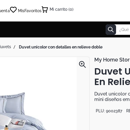
0
uenta
Mis
Favoritos
¿Qué estás
duvets
duvet unicolor con detalles en relieve doble
My Home Stor
Duvet U
En Reli
Duvet unicolor c
mini diseños em
PLU:
9002387
R