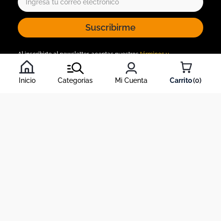
Suscribirme
Al inscribirte al newsletter, aceptas nuestros
términos y
condiciones
, y nuestra
política de tratamiento de información
.
Inicio
Categorias
Mi Cuenta
0
Acerca de Dekosas
Links de interés
Contáctanos