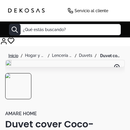
Servicio al cliente
¿Qué estás buscando?
Cuadros
hogar y decoración
lencería para el hogar
duvets
duvet cover coco- coleccion pastello extra suave - extra king
Decoracion
Cabecero
Tapete
Lamparas
Cuadro
Sillas
AMARE HOME
Duvet cover Coco-
Duvet