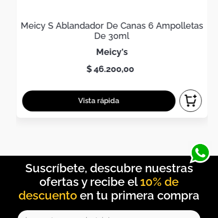
Meicy S Ablandador De Canas 6 Ampolletas
De 30ml
meicy's
$
46
.
200
,
00
10% de
descuento