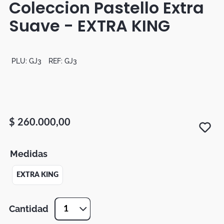
Coleccion Pastello Extra
Botas
Suave - EXTRA KING
Dko
PLU:
GJ3
REF:
GJ3
$
260
.
000
,
00
Medidas
EXTRA KING
Cantidad
1