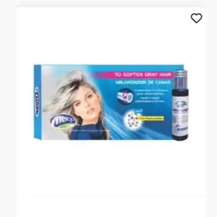
Renueva tu espacio de descanso con la combinación
perfecta de estilo y funcionalidad. Experimenta el lujo de
nuestros Duvets Cover en tonos pasteles, diseñadas para
elevar tu sueño a un nivel completamente nuevo. ¡Haz de
cada noche una experiencia de confort incomparable!
¿Qué incluye este duvet?
Sencillo incluye 1 duvet cover de 1.80 x 2.40 m y 1 funda
de 50x70.
Semidoble incluye 1 duvet de 2.00 x 2.40 m y 2 fundas de
50x70.
Doble incluye 1 duvet de 2.20 x 2.40 m y 2 fundas de
50x70.
Queen incluye 1 duvet de 2.40 x 2.45 m y 2 fundas de
50x70.
King incluye 1 duvet de 2.70 x 2.45 m y 2 fundas de
50x90.
Extra King 1 duvet de 3.00 x 2.45 m y 2 fundas de 50x90.
NO INCLUYE PLUMON